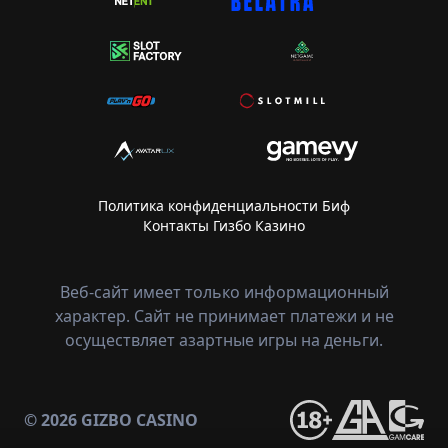
Политика конфиденциальности Биф
Контакты Гизбо Казино
Веб-сайт имеет только информационный
характер. Сайт не принимает платежи и не
осуществляет азартные игры на деньги.
© 2026 GIZBO CASINO