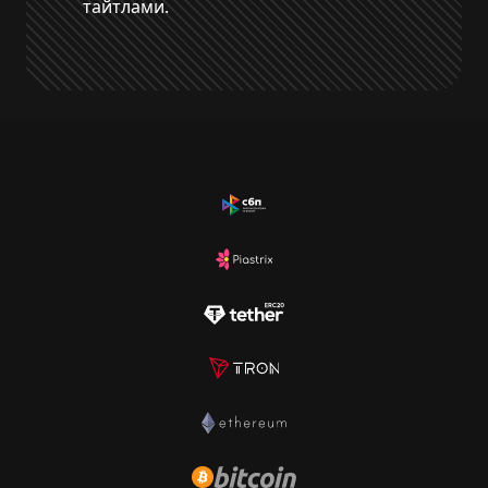
тайтлами.