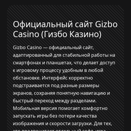
Официальный сайт Gizbo
Casino (Гизбо Казино)
Gizbo Casino — официальный сайт,
адаптированный для стабильной работы на
смартфонах и планшетах, что делает доступ
к игровому процессу удобным в любой
обстановке. Интерфейс корректно
подстраивается под разные размеры
экранов, сохраняя понятную навигацию и
быстрый переход между разделами.
Мобильная версия помогает комфортно
запускать игры без потери качества
изображения и скорости загрузки. Для тех,