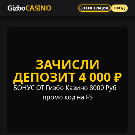
Gizbo
CASINO
РЕГИСТРАЦИЯ
ВХОД
ЗАЧИСЛИ
ДЕПОЗИТ 4 000 ₽
БОНУС ОТ Гизбо Казино 8000 Руб +
промо код на FS